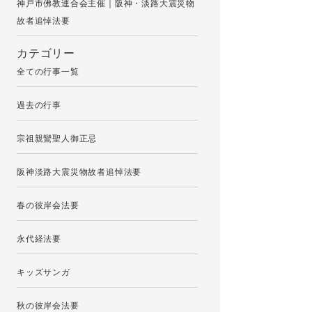
神戸市佛教連合会主催｜阪神・淡路大震災物
故者追悼法要
カテゴリー
全ての行事一覧
過去の行事
宗祖親鸞聖人御正忌
阪神淡路大震災物故者追悼法要
春の彼岸会法要
永代経法要
キッズサンガ
秋の彼岸会法要