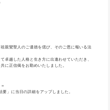
）
》
宗祖親鸞聖人のご遺徳を偲び、そのご恩に報いる法
えて卓越した人格と生き方に出逢わせていただき、
と共に正信偈をお勤めいたしました。
＝＝
恩講法要」に当日の詳細をアップしました。