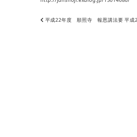
http://junshoji.exblog.jp/15014686/
平成22年度 順照寺 報恩講法要
平成