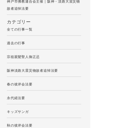
神戸市佛教連合会主催｜阪神・淡路大震災物
故者追悼法要
カテゴリー
全ての行事一覧
過去の行事
宗祖親鸞聖人御正忌
阪神淡路大震災物故者追悼法要
春の彼岸会法要
永代経法要
キッズサンガ
秋の彼岸会法要