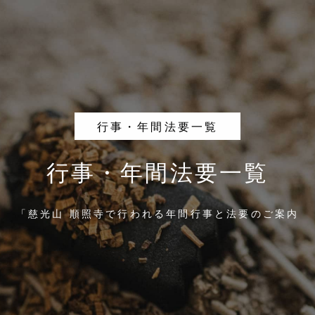
行事・年間法要一覧
行事・年間法要一覧
「慈光山 順照寺で行われる年間行事と法要のご案内