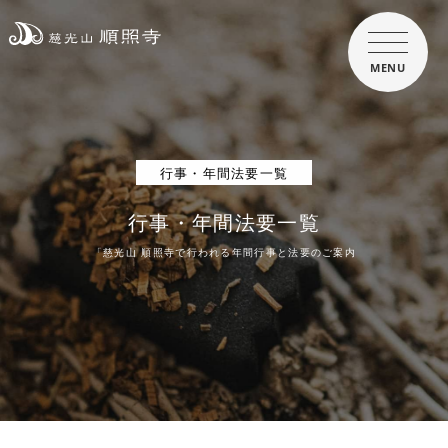
MENU
行事・年間法要一覧
行事・年間法要一覧
「慈光山 順照寺で行われる年間行事と法要のご案内