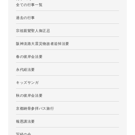
全ての行事一覧
過去の行事
宗祖親鸞聖人御正忌
阪神淡路大震災物故者追悼法要
春の彼岸会法要
永代経法要
キッズサンガ
秋の彼岸会法要
京都納骨参拝バス旅行
報恩講法要
写経の会