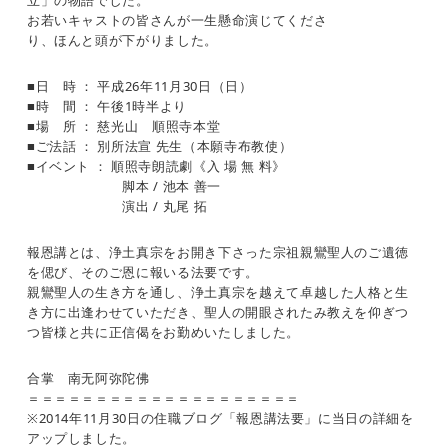
立」の物語でした。
お若いキャストの皆さんが一生懸命演じてくださ
り、ほんと頭が下がりました。
■日 時 ： 平成26年11月30日（日）
■時 間 ： 午後1時半より
■場 所 ： 慈光山 順照寺本堂
■ご法話 ： 別所法宣 先生（本願寺布教使）
■イベント ： 順照寺朗読劇《入 場 無 料》
脚本 / 池本 善一
演出 / 丸尾 拓
報恩講とは、浄土真宗をお開き下さった宗祖親鸞聖人のご遺徳
を偲び、そのご恩に報いる法要です。
親鸞聖人の生き方を通し、浄土真宗を越えて卓越した人格と生
き方に出逢わせていただき、聖人の開眼されたみ教えを仰ぎつ
つ皆様と共に正信偈をお勤めいたしました。
合掌 南无阿弥陀佛
＝＝＝＝＝＝＝＝＝＝＝＝＝＝＝＝＝＝＝＝
※2014年11月30日の住職ブログ「報恩講法要」に当日の詳細を
アップしました。