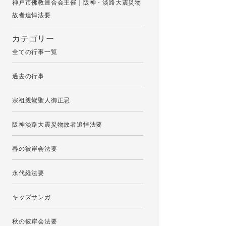
神戸市佛教連合会主催｜阪神・淡路大震災物
故者追悼法要
カテゴリー
全ての行事一覧
過去の行事
宗祖親鸞聖人御正忌
阪神淡路大震災物故者追悼法要
春の彼岸会法要
永代経法要
キッズサンガ
秋の彼岸会法要