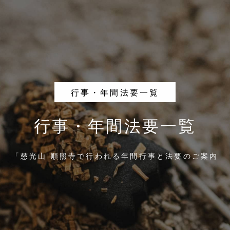
行事・年間法要一覧
行事・年間法要一覧
「慈光山 順照寺で行われる年間行事と法要のご案内