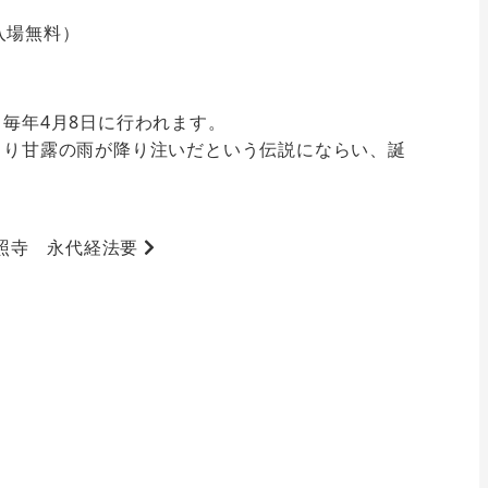
（入場無料）
毎年4月8日に行われます。
より甘露の雨が降り注いだという伝説にならい、誕
。
照寺 永代経法要