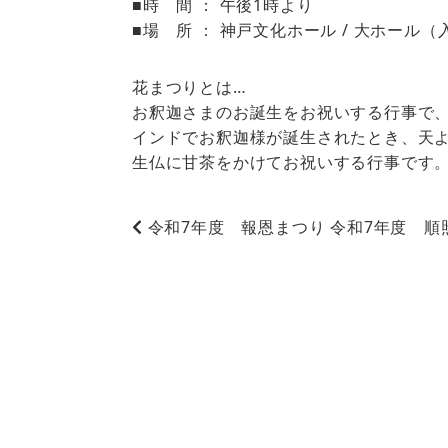
■時 間 ： 午後1時より
■場 所 ： 神戸文化ホール / 大ホール
花まつりとは…
お釈迦さまのお誕生をお祝いする行事で、
インドでお釈迦様が誕生されたとき、天
生仏に甘茶をかけてお祝いする行事です
令和7年度 報恩まつり
令和7年度 順