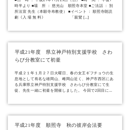
時半より ■場 所 ： 慈光山 順照寺本堂 ■ご法話 ： 別
所法宣 先生（本願寺布教使） ■イベント ： 順照寺朗読
劇《入 場 無 料》 「親鸞 […]
平成21年度 県立神戸特別支援学校 さわ
らび分教室にて初釜
平成２１年１月２７日火曜日、春の女王ギフチョウの生
息地として有名な雄岡山、雌岡山近く、神戸市西区にあ
る兵庫県立神戸特別支援学校 さわらび分教室にて生
徒、先生一緒に初釜を開催しました。 今回で2回目にな
ります。 皆、神妙 […]
平成21年度 順照寺 秋の彼岸会法要