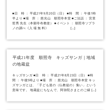
■日 時 ： 平成21年9月20日（日） ■時 間 ： 午後1時
半より ■場 所 ： 慈光山 順照寺本堂 ■ご法話 ： 宮里
哲秀 先生（本願寺布教使） ■イベント ： 順照寺ソプラ
ノの調べ《入 場 無 料》 […]
平成21年度 順照寺 キッズサンガ｜地域
の地蔵盆
キッズサンガ ■日 時 ： 平成21年8月23日（日） ■時
間 ： 午後5時より ■場 所 ： 慈光山 順照寺本堂 キッ
ズサンガとは、「子ども達の（仏教徒の）集い」という
意味です。 地蔵盆にちなんで、阿弥陀さまとのご縁 […]