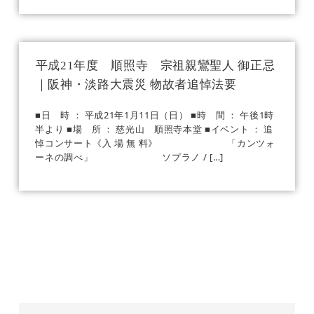
平成21年度 順照寺 宗祖親鸞聖人 御正忌
｜阪神・淡路大震災 物故者追悼法要
■日 時 ： 平成21年1月11日（日） ■時 間 ： 午後1時
半より ■場 所 ： 慈光山 順照寺本堂 ■イベント ： 追
悼コンサート《入 場 無 料》 「カンツォ
ーネの調べ」 ソプラノ / […]