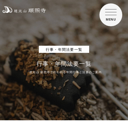
MENU
行事・年間法要一覧
行事・年間法要一覧
「慈光山 順照寺で行われる年間行事と法要のご案内