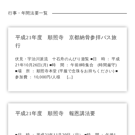
行事・年間法要一覧
平成21年度 順照寺 京都納骨参拝バス旅
行
伏見・宇治川派流 十石舟のんびり遊覧 ■日 時 ： 平成
21年10月26日(月) ■時 間 ： 午前8時集合 (時間厳守)
■場 所 ： 順照寺本堂 (平服で念珠をお持ちください) ■
参加費 ： 10,000円/人様 […]
平成21年度 順照寺 報恩講法要
■日 時 ： 平成21年11月29日（日） ■時 間 ： 午後1