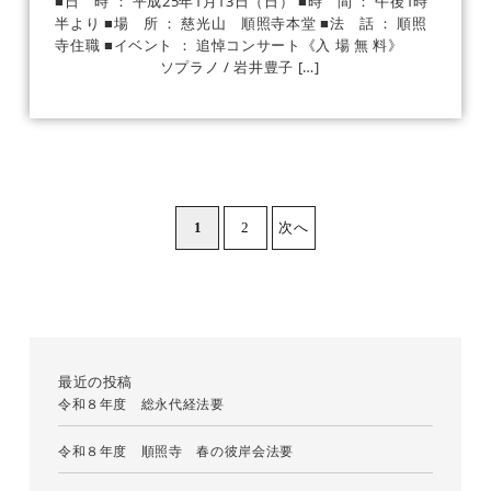
■日 時 ： 平成25年1月13日（日） ■時 間 ： 午後1時
半より ■場 所 ： 慈光山 順照寺本堂 ■法 話 ： 順照
寺住職 ■イベント ： 追悼コンサート《入 場 無 料》
ソプラノ / 岩井豊子 […]
投
1
2
次へ
稿
の
ペ
ー
ジ
送
り
最近の投稿
令和８年度 総永代経法要
令和８年度 順照寺 春の彼岸会法要