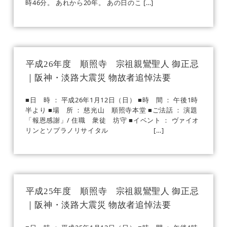
時46分。 あれから20年。 あの日のこ […]
平成26年度 順照寺 宗祖親鸞聖人 御正忌
｜阪神・淡路大震災 物故者追悼法要
■日 時 ： 平成26年1月12日（日） ■時 間 ： 午後1時
半より ■場 所 ： 慈光山 順照寺本堂 ■ご法話 ： 演題
「報恩感謝」/ 住職 衆徒 坊守 ■イベント ： ヴァイオ
リンとソプラノリサイタル […]
平成25年度 順照寺 宗祖親鸞聖人 御正忌
｜阪神・淡路大震災 物故者追悼法要