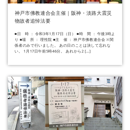
神戸市佛教連合会主催｜阪神・淡路大震災
物故者追悼法要
■日 時 ： 令和3年1月17日（日） ■時 間 ： 午後3時よ
り ■場 所 ： 理性院 ■主 催 ： 神戸市佛教連合会 ※関
係者のみで行いました。 あの日のことは決して忘れな
い。 1月17日午前5時46分。 あれから2 […]