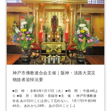
神戸市佛教連合会主催｜阪神・淡路大震災
物故者追悼法要
■日 時 ： 令和5年1月17日（火） ■時 間 ： 午後4時よ
り ■場 所 ： 長田区・長福寺 ■主 催 ： 神戸市佛教連
合会 あの日のことは決して忘れない。 1月17日午前5時
46分。 あれから28年。 あの日のこと […]