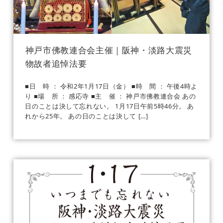
神戸市佛教連合会主催｜阪神・淡路大震災
物故者追悼法要
■日 時 ： 令和2年1月17日（金） ■時 間 ： 午後4時よ
り ■場 所 ： 感応寺 ■主 催 ： 神戸市佛教連合会 あの
日のことは決して忘れない。 1月17日午前5時46分。 あ
れから25年。 あの日のことは決して […]