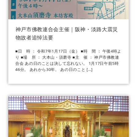
神戸市佛教連合会主催｜阪神・淡路大震災
物故者追悼法要
■日 時 ： 令和7年1月17日（金） ■時 間 ： 午後4時よ
り ■場 所 ： 大本山・須磨寺 ■主 催 ： 神戸市佛教連
合会 あの日のことは決して忘れない。 1月17日午前5時
46分。 あれから30年。 あの日のこと […]