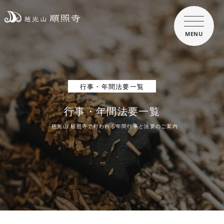
MENU
行事・年間法要一覧
行事・年間法要一覧
「慈光山 順照寺で行われる年間行事と法要のご案内