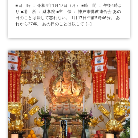
■日 時 ： 令和4年1月17日（月） ■時 間 ： 午後4時よ
り ■場 所 ： 継孝院 ■主 催 ： 神戸市佛教連合会 あの
日のことは決して忘れない。 1月17日午前5時46分。 あ
れから27年。 あの日のことは決して […]