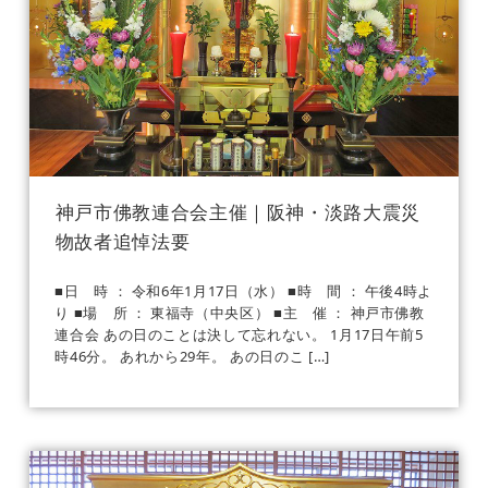
神戸市佛教連合会主催｜阪神・淡路大震災
物故者追悼法要
■日 時 ： 令和6年1月17日（水） ■時 間 ： 午後4時よ
り ■場 所 ： 東福寺（中央区） ■主 催 ： 神戸市佛教
連合会 あの日のことは決して忘れない。 1月17日午前5
時46分。 あれから29年。 あの日のこ […]