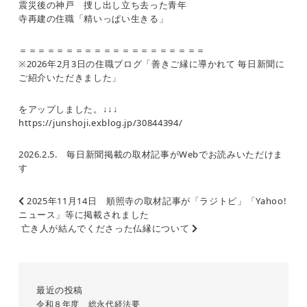
震災後の神戸 捜し出し立ち去った青年
寺再建の住職「精いっぱい生きる」
＝＝＝＝＝＝＝＝＝＝＝＝＝＝＝＝＝＝＝＝
※2026年2月3日の住職ブログ「善きご縁に導かれて 毎日新聞に
ご紹介いただきました」
をアップしました。↓↓↓
https://junshoji.exblog.jp/30844394/
2026.2.5. 毎日新聞掲載の取材記事がWebでお読みいただけま
す
2025年11月14日 順照寺の取材記事が「ラジトピ」「Yahoo!
ニュース」等に掲載されました
亡き人が結んでくださった仏縁について
最近の投稿
令和８年度 総永代経法要