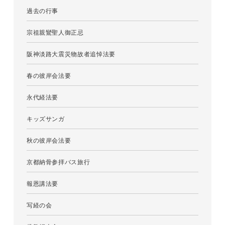
過去の行事
宗祖親鸞聖人御正忌
阪神淡路大震災物故者追悼法要
春の彼岸会法要
永代経法要
キッズサンガ
秋の彼岸会法要
京都納骨参拝バス旅行
報恩講法要
写経の会