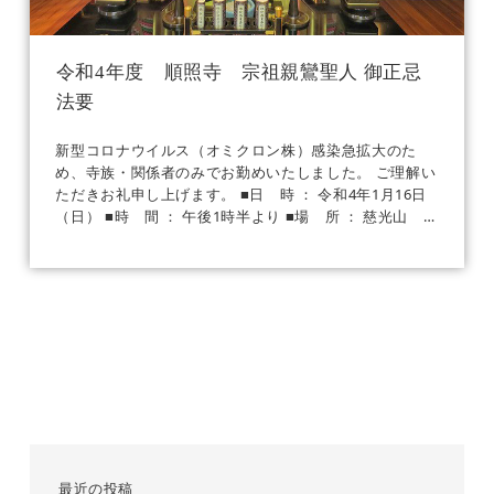
令和4年度 順照寺 宗祖親鸞聖人 御正忌
法要
新型コロナウイルス（オミクロン株）感染急拡大のた
め、寺族・関係者のみでお勤めいたしました。 ご理解い
ただきお礼申し上げます。 ■日 時 ： 令和4年1月16日
（日） ■時 間 ： 午後1時半より ■場 所 ： 慈光山 順
[…]
最近の投稿