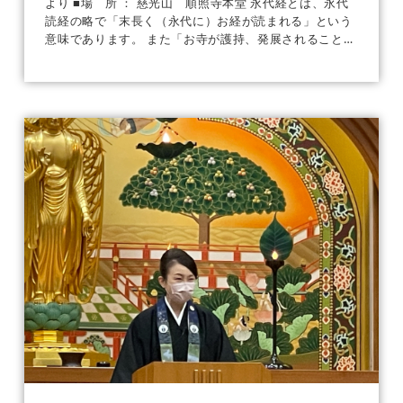
より ■場 所 ： 慈光山 順照寺本堂 永代経とは、永代
読経の略で「末長く（永代に）お経が読まれる」という
意味であります。 また「お寺が護持、発展されること
[…]