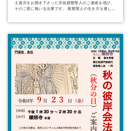
土真宗をお開き下さった宗祖親鸞聖人のご遺徳を偲び、
そのご恩に報いる法要です。 親鸞聖人の生き方を通し
[…]