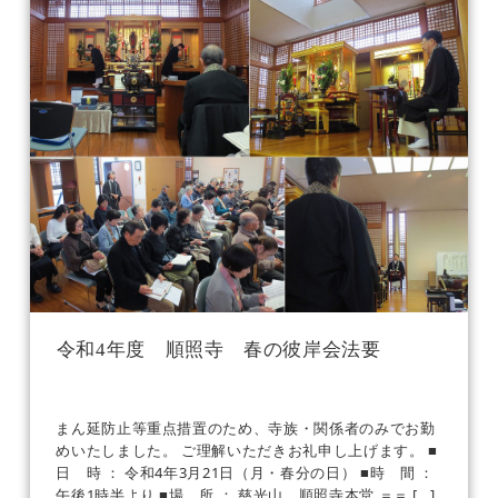
令和4年度 順照寺 春の彼岸会法要
まん延防止等重点措置のため、寺族・関係者のみでお勤
めいたしました。 ご理解いただきお礼申し上げます。 ■
日 時 ： 令和4年3月21日（月・春分の日） ■時 間 ：
午後1時半より ■場 所 ： 慈光山 順照寺本堂 ＝＝ […]