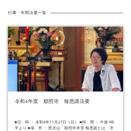
行事・年間法要一覧
令和4年度 順照寺 報恩講法要
■日 時 ： 令和4年11月27日（日） ■時 間 ： 午後1時
半より ■場 所 ： 慈光山 順照寺本堂 報恩講とは、浄