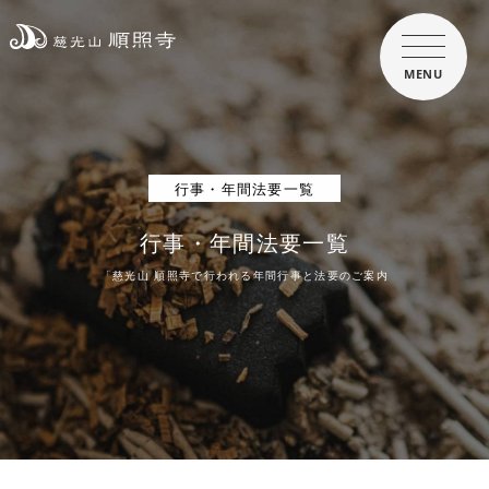
MENU
行事・年間法要一覧
行事・年間法要一覧
「慈光山 順照寺で行われる年間行事と法要のご案内