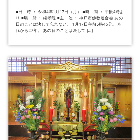
■日 時 ： 令和4年1月17日（月） ■時 間 ： 午後4時よ
り ■場 所 ： 継孝院 ■主 催 ： 神戸市佛教連合会 あの
日のことは決して忘れない。 1月17日午前5時46分。 あ
れから27年。 あの日のことは決して […]