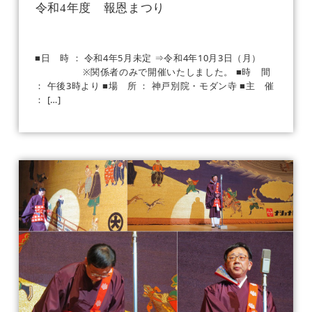
令和4年度 報恩まつり
■日 時 ： 令和4年5月未定 ⇒令和4年10月3日（月）
※関係者のみで開催いたしました。 ■時 間
： 午後3時より ■場 所 ： 神戸別院・モダン寺 ■主 催
： […]