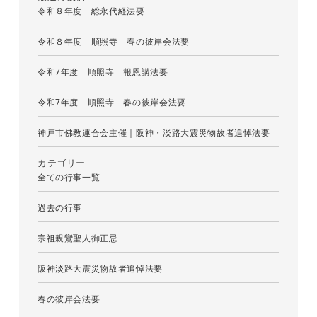
令和８年度 総永代経法要
令和８年度 順照寺 春の彼岸会法要
令和7年度 順照寺 報恩講法要
令和7年度 順照寺 春の彼岸会法要
神戸市佛教連合会主催｜阪神・淡路大震災物故者追悼法要
カテゴリー
全ての行事一覧
過去の行事
宗祖親鸞聖人御正忌
阪神淡路大震災物故者追悼法要
春の彼岸会法要